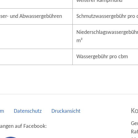
weiterer Kampfhund
ser- und Abwassergebühren
Schmutzwassergebühr pro
Niederschlagswassergebühr
m²
Wassergebühr pro cbm
Ko
um
Datenschutz
Druckansicht
Ge
wangen
auf Facebook:
Ra