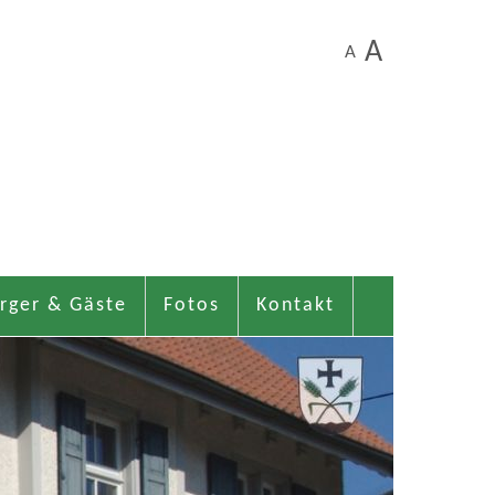
A
A
rger & Gäste
Fotos
Kontakt