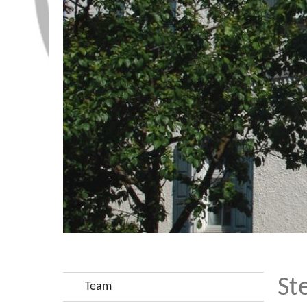
St
Team