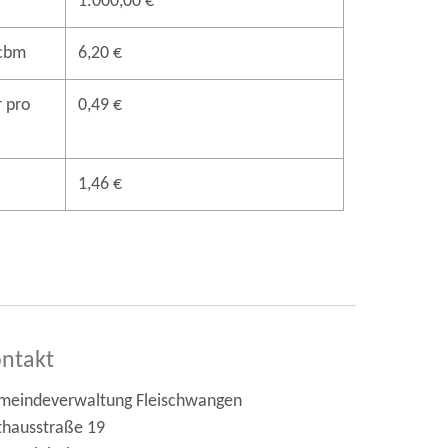
1.000,00 €
 cbm
6,20 €
 pro
0,49 €
1,46 €
ntakt
meindeverwaltung Fleischwangen
thausstraße 19