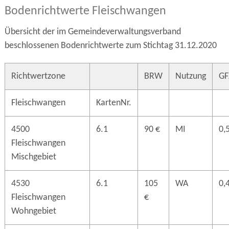
Bodenrichtwerte Fleischwangen
Übersicht der im Gemeindeverwaltungsverband
beschlossenen Bodenrichtwerte zum Stichtag 31.12.2020
Richtwertzone
BRW
Nutzung
GF
Fleischwangen
KartenNr.
4500
6.1
90 €
MI
0,
Fleischwangen
Mischgebiet
4530
6.1
105
WA
0,
Fleischwangen
€
Wohngebiet